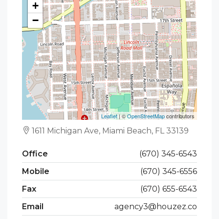
+
−
Leaflet
| ©
OpenStreetMap
contributors
1611 Michigan Ave, Miami Beach, FL 33139
Office
(670) 345-6543
Mobile
(670) 345-6556
Fax
(670) 655-6543
Email
agency3@houzez.co