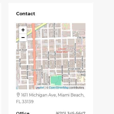
Contact
+
−
Leaflet
| ©
OpenStreetMap
contributors
1611 Michigan Ave, Miami Beach,
FL 33139
Office
(670) 345-5647