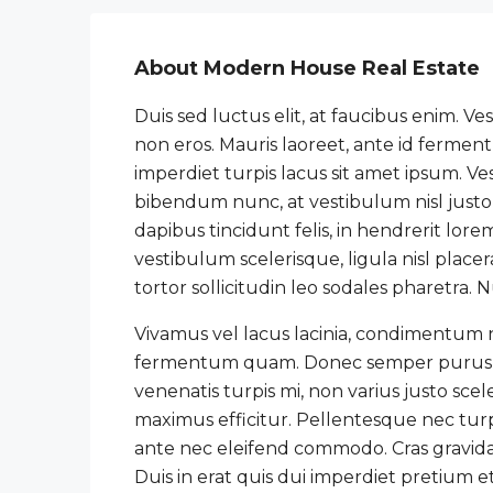
About Modern House Real Estate
Duis sed luctus elit, at faucibus enim. V
non eros. Mauris laoreet, ante id fermentu
imperdiet turpis lacus sit amet ipsum. Ve
bibendum nunc, at vestibulum nisl justo
dapibus tincidunt felis, in hendrerit lor
vestibulum scelerisque, ligula nisl place
tortor sollicitudin leo sodales pharetra. 
Vivamus vel lacus lacinia, condimentum n
fermentum quam. Donec semper purus ut
venenatis turpis mi, non varius justo s
maximus efficitur. Pellentesque nec turpis
ante nec eleifend commodo. Cras gravida 
Duis in erat quis dui imperdiet pretium e