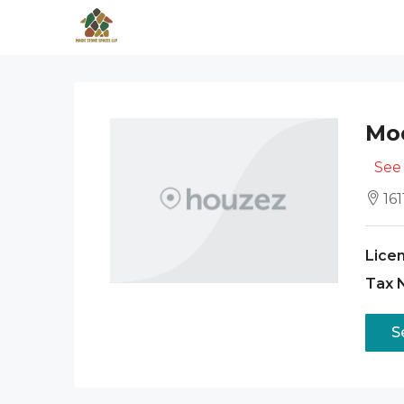
Mod
See 
161
Licen
Tax 
S