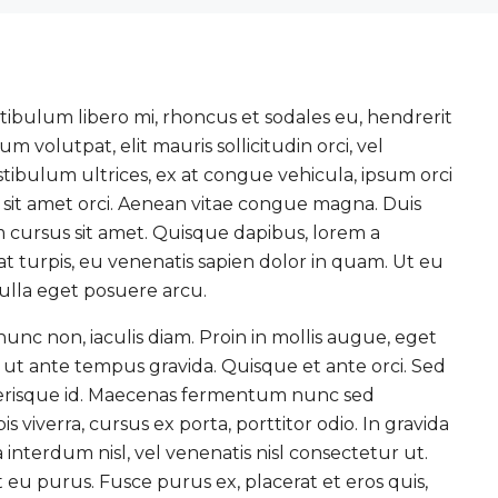
estibulum libero mi, rhoncus et sodales eu, hendrerit
m volutpat, elit mauris sollicitudin orci, vel
stibulum ultrices, ex at congue vehicula, ipsum orci
 sit amet orci. Aenean vitae congue magna. Duis
em cursus sit amet. Quisque dapibus, lorem a
rat turpis, eu venenatis sapien dolor in quam. Ut eu
Nulla eget posuere arcu.
unc non, iaculis diam. Proin in mollis augue, eget
 ante tempus gravida. Quisque et ante orci. Sed
celerisque id. Maecenas fermentum nunc sed
 viverra, cursus ex porta, porttitor odio. In gravida
interdum nisl, vel venenatis nisl consectetur ut.
t eu purus. Fusce purus ex, placerat et eros quis,