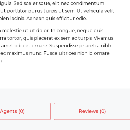
r ligula. Sed scelerisque, elit nec condimentum
 porttitor purus turpis ut sem. Ut vehicula velit
n lacinia. Aenean quis efficitur odio.
molestie ut ut dolor. In congue, neque quis
 tortor, quis placerat ex sem ac turpis. Vivamus
t amet odio et ornare. Suspendisse pharetra nibh
c maximus nunc. Fusce ultrices nibh id ornare
n.
Agents (0)
Reviews (0)