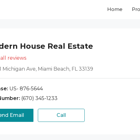
Home
Pro
ern House Real Estate
all reviews
1 Michigan Ave, Miami Beach, FL 33139
se:
US- 876-5644
Number:
(670) 345-1233
end Email
Call